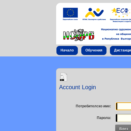
Начало
Обучения
Дистанци
Account Login
Потребителско име:
Парола:
Влез