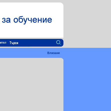
ителна платформа
Влизане