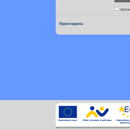
Запо
Прати парола